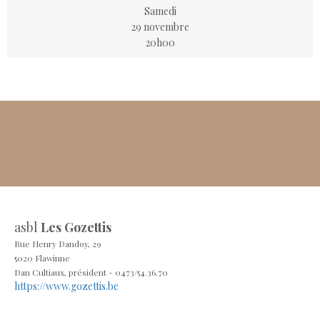
Samedi
29 novembre
20h00
asbl
Les Gozettis
Rue Henry Dandoy, 29
5020 Flawinne
Dan Cultiaux, président -
0473/54.36.70
https://www.gozettis.be